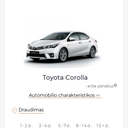
Toyota Corolla
- arba panašus
Automobilio charakteristikos
Draudimas
1-2d.
3-4d.
5-7d.
8-14d.
15+d.