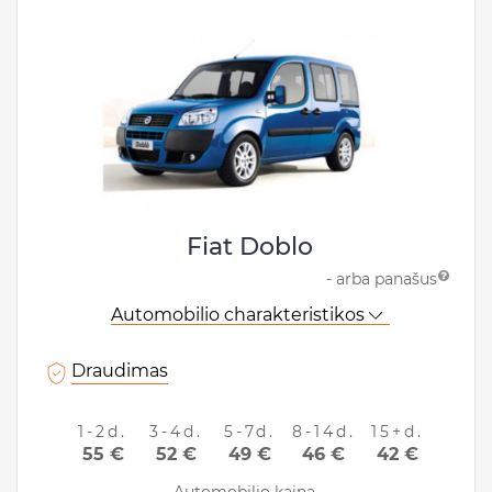
Fiat Doblo
- arba panašus
Automobilio charakteristikos
Draudimas
1-2d.
3-4d.
5-7d.
8-14d.
15+d.
55 €
52 €
49 €
46 €
42 €
Automobilio kaina