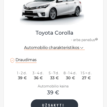
Toyota Corolla
- arba panašus
Automobilio charakteristikos
Draudimas
1-2d.
3-4d.
5-7d.
8-14d.
15+d.
39 €
36 €
33 €
30 €
27 €
Automobilio kaina
39 €
UŽSAKYTI