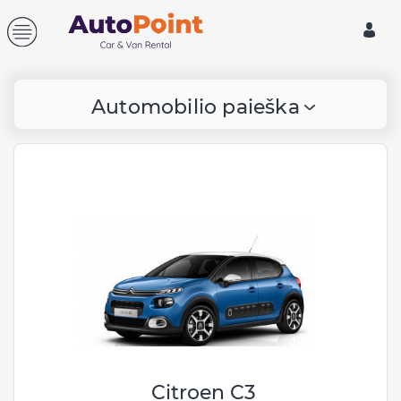
Automobilio paieška
Paėmimo informacija:
Vilnius, Lietuva
Centrinis biuras, Ukmergės
246, Vilnius
Vilniaus Oro uostas (VNO)
Papildomas vienos krypties
mokestis: 50 €
Viešbutis
Papildomas vienos krypties
mokestis: 50 €
Citroen C3