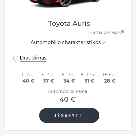
Toyota Auris
- arba panašus
Automobilio charakteristikos
Draudimas
1-2d.
3-4d.
5-7d.
8-14d.
15+d.
40 €
37 €
34 €
31 €
28 €
Automobilio kaina
40 €
UŽSAKYTI