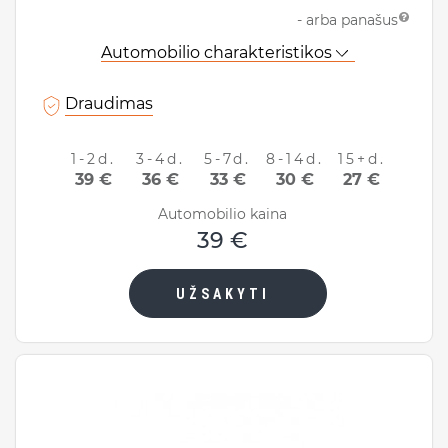
- arba panašus
Klaipėda, Lietuva
Automobilio charakteristikos
Data ir laikas:
Draudimas
1-2d.
3-4d.
5-7d.
8-14d.
15+d.
Grąžinimo informacija
39 €
36 €
33 €
30 €
27 €
Grąžinti automobilį ten pat
Automobilio kaina
39 €
Data ir laikas:
UŽSAKYTI