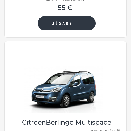
55 €
UŽSAKYTI
CitroenBerlingo Multispace
- arba panašus