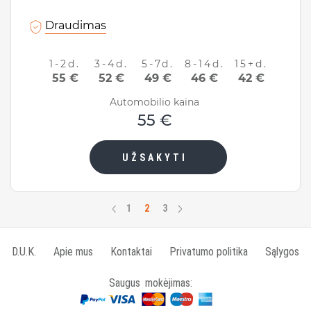
Draudimas
1-2d.
3-4d.
5-7d.
8-14d.
15+d.
55 €
52 €
49 €
46 €
42 €
Automobilio kaina
55 €
UŽSAKYTI
<
>
1
2
3
D.U.K.
Apie mus
Kontaktai
Privatumo politika
Sąlygos
Saugus mokėjimas: