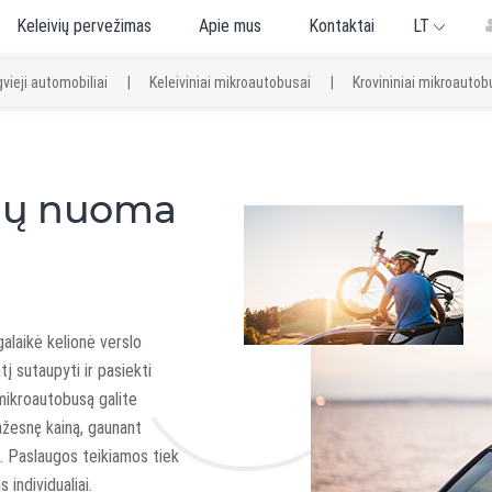
Keleivių pervežimas
Apie mus
Kontaktai
LT
vieji automobiliai
|
Keleiviniai mikroautobusai
|
Krovininiai mikroautob
lių nuoma
!
alaikė kelionė verslo
į sutaupyti ir pasiekti
 mikroautobusą galite
ažesnę kainą, gaunant
ą. Paslaugos teikiamos tiek
 individualiai.