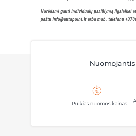
Norėdami gauti individualų pasiūlymą ilgalaikei a
paštu
info@autopoint.lt
arba mob. telefonu +
370
Nuomojantis 
A
Puikias nuomos kainas