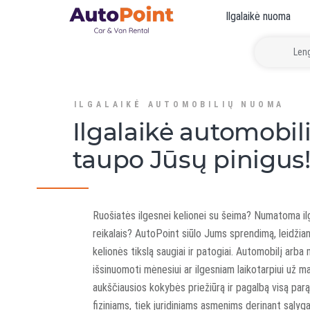
Ilgalaikė nuoma
Leng
ILGALAIKĖ AUTOMOBILIŲ NUOMA
Ilgalaikė automobi
taupo Jūsų pinigus
Ruošiatės ilgesnei kelionei su šeima? Numatoma ilg
reikalais? AutoPoint siūlo Jums sprendimą, leidžiant
kelionės tikslą saugiai ir patogiai. Automobilį arba
išsinuomoti mėnesiui ar ilgesniam laikotarpiui už m
aukščiausios kokybės priežiūrą ir pagalbą visą par
fiziniams, tiek juridiniams asmenims derinant sąlygas