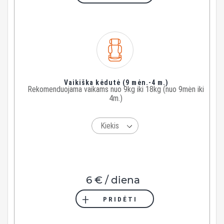
Vaikiška kėdutė (9 mėn.-4 m.)
Rekomenduojama vaikams nuo 9kg iki 18kg (nuo 9mėn iki
4m.)
6 € / diena
PRIDĖTI