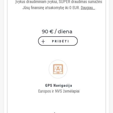
Įvykus draudiminiam įvykiui, SUPER draudimas sumažins
Jūsų finansinę atsakomybę iki 0 EUR.
Daugiau...
90 € / diena
PRIDĖTI
GPS Navigacija
Europos ir NVS žemėlapiai