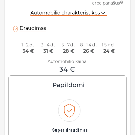
- arba panašus
Klaipėda, Lietuva
Automobilio charakteristikos
Data ir laikas:
Draudimas
1-2d.
3-4d.
5-7d.
8-14d.
15+d.
Grąžinimo informacija
34 €
31 €
28 €
26 €
24 €
Grąžinti automobilį ten pat
Automobilio kaina
34 €
Data ir laikas:
Papildomi
ATNAUJINTI
Super draudimas