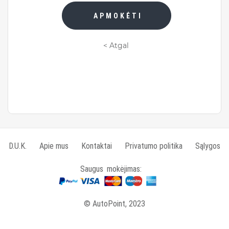
APMOKĖTI
< Atgal
D.U.K.
Apie mus
Kontaktai
Privatumo politika
Sąlygos
Saugus mokėjimas:
© AutoPoint, 2023