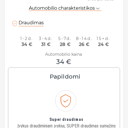
Klaipėda, Lietuva
Automobilio charakteristikos
Data ir laikas:
Draudimas
1-2d.
3-4d.
5-7d.
8-14d.
15+d.
34 €
31 €
28 €
26 €
24 €
Grąžinimo informacija
Automobilio kaina
Grąžinti automobilį ten pat
34 €
Data ir laikas:
Papildomi
ATNAUJINTI
Super draudimas
Įvykus draudiminiam įvykiui, SUPER draudimas sumažins