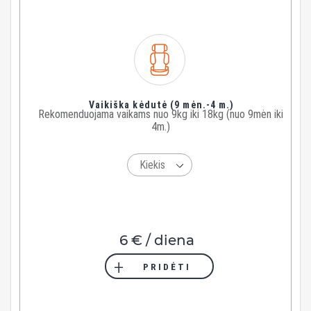
Vaikiška kėdutė (9 mėn.-4 m.)
Rekomenduojama vaikams nuo 9kg iki 18kg (nuo 9mėn iki
4m.)
6 € / diena
PRIDĖTI