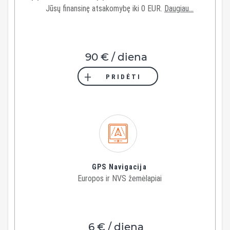
Jūsų finansinę atsakomybę iki 0 EUR.
Daugiau...
90 € / diena
PRIDĖTI
GPS Navigacija
Europos ir NVS žemėlapiai
6 € / diena