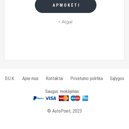
APMOKĖTI
< Atgal
D.U.K.
Apie mus
Kontaktai
Privatumo politika
Sąlygos
Saugus mokėjimas:
© AutoPoint, 2023