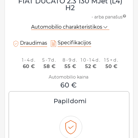
FIAT DUCATO 2.3 130 MJet (L4)
H2
Klaipėda, Lietuva
- arba panašus
Data ir laikas:
Automobilio charakteristikos
Specifikacijos
Draudimas
Grąžinimo informacija
1-4d.
5-7d.
8-9d.
10-14d.
15+d.
Grąžinti automobilį ten pat
60 €
58 €
55 €
52 €
50 €
Data ir laikas:
Automobilio kaina
60 €
Papildomi
ATNAUJINTI