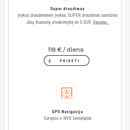
Super draudimas
Įvykus draudiminiam įvykiui, SUPER draudimas sumažins
Jūsų finansinę atsakomybę iki 0 EUR.
Daugiau...
118 € / diena
PRIDĖTI
GPS Navigacija
Europos ir NVS žemėlapiai