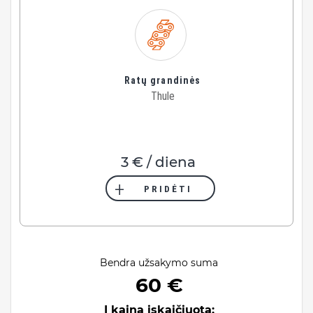
Ratų grandinės
Thule
3 € / diena
PRIDĖTI
Bendra užsakymo suma
60 €
Į kainą įskaičiuota: