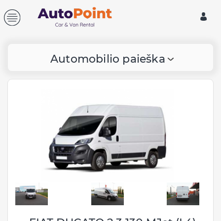
Automobilio paieška
Paėmimo informacija:
Vilnius, Lietuva
Centrinis biuras, Ukmergės
246, Vilnius
Vilniaus Oro uostas (VNO)
Papildomas vienos krypties
mokestis: 50 €
Viešbutis
Papildomas vienos krypties
mokestis: 50 €