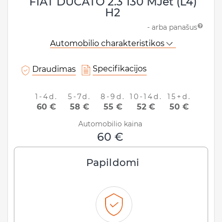
FIAT DUCATO 2.3 130 MJet (L4)
H2
Klaipėda, Lietuva
- arba panašus
Data ir laikas:
Automobilio charakteristikos
Specifikacijos
Draudimas
Grąžinimo informacija
1-4d.
5-7d.
8-9d.
10-14d.
15+d.
Grąžinti automobilį ten pat
60 €
58 €
55 €
52 €
50 €
Data ir laikas:
Automobilio kaina
60 €
Papildomi
ATNAUJINTI