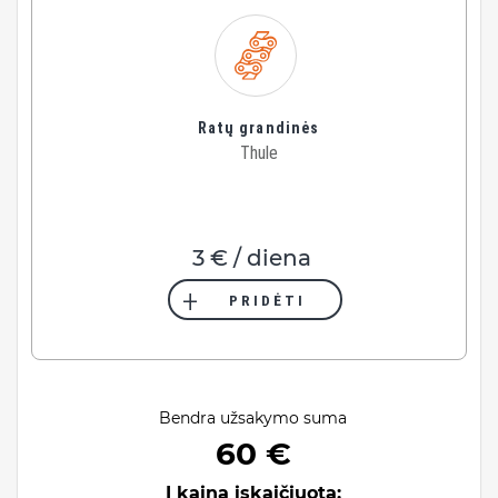
Ratų grandinės
Thule
3 € / diena
PRIDĖTI
Bendra užsakymo suma
60 €
Į kainą įskaičiuota: