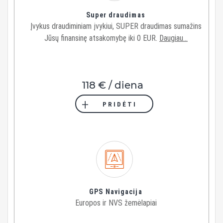
Super draudimas
Įvykus draudiminiam įvykiui, SUPER draudimas sumažins
Jūsų finansinę atsakomybę iki 0 EUR.
Daugiau...
118 € / diena
PRIDĖTI
GPS Navigacija
Europos ir NVS žemėlapiai