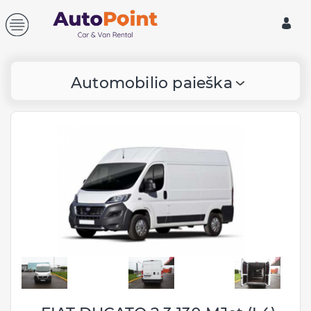
Automobilio paieška
Paėmimo informacija:
Vilnius, Lietuva
Centrinis biuras, Ukmergės
246, Vilnius
Vilniaus Oro uostas (VNO)
Papildomas vienos krypties
mokestis: 50 €
Viešbutis
Papildomas vienos krypties
mokestis: 50 €